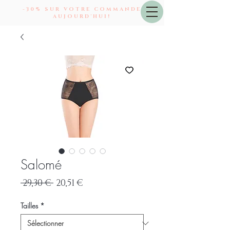
-30% SUR VOTRE
COMMANDE
AUJOURD'HUI!
Salomé
Prix
Prix
 29,30 € 
20,51 €
original
promotionnel
Tailles
*